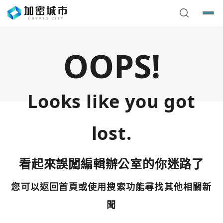
OOPS!
Looks like you got
lost.
看起來誤闖編輯辦公室的你迷路了
您可以返回首頁或使用搜索功能尋找其他相關新
您已閒置5分鐘，請點擊關閉按鈕或空白處，即可回到加密
使用以下帳號繼續
城市
聞
Google