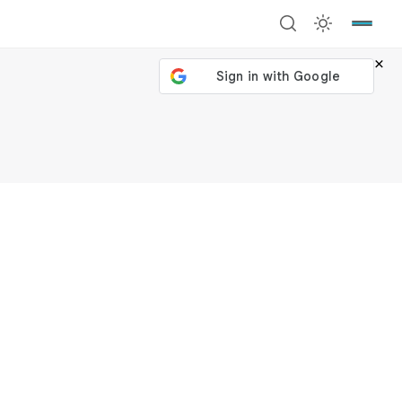
×
號繼續
回到加密城市
關閉