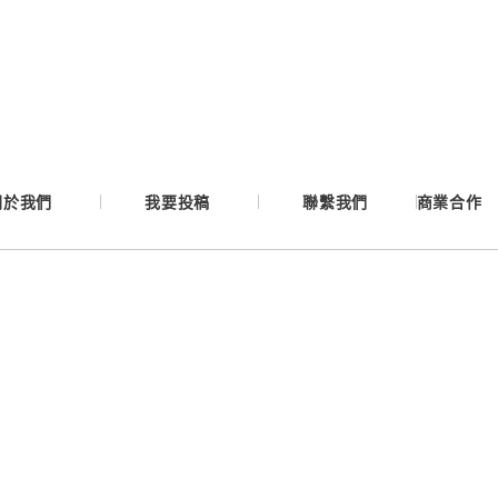
Google
Apple
Email
關於我們
我要投稿
聯繫我們
商業合作
繼續表示您已同意
服務