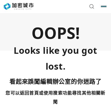
OOPS!
Looks like you got
lost.
看起來誤闖編輯辦公室的你迷路了
您可以返回首頁或使用搜索功能尋找其他相關新
您已閒置5分鐘，請點擊關閉按鈕或空白處，即可回到加密
使用以下帳號繼續
城市
聞
Google