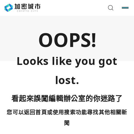
OOPS!
Looks like you got
lost.
看起來誤闖編輯辦公室的你迷路了
您可以返回首頁或使用搜索功能尋找其他相關新
您已閒置5分鐘，請點擊關閉按鈕或空白處，即可回到加密
使用以下帳號繼續
城市
聞
Google