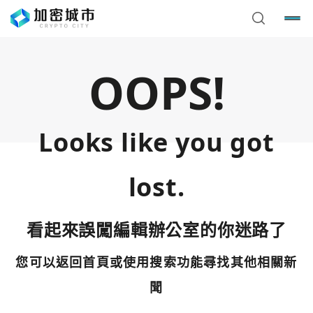
OOPS!
Looks like you got
lost.
看起來誤闖編輯辦公室的你迷路了
您可以返回首頁或使用搜索功能尋找其他相關新
您已閒置5分鐘，請點擊關閉按鈕或空白處，即可回到加密
使用以下帳號繼續
城市
聞
Google