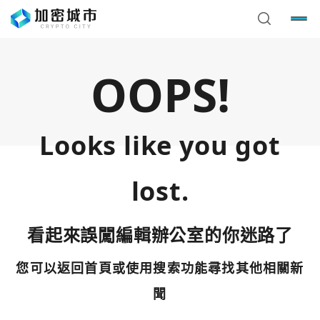
OOPS!
Looks like you got
lost.
看起來誤闖編輯辦公室的你迷路了
您可以返回首頁或使用搜索功能尋找其他相關新
您已閒置5分鐘，請點擊關閉按鈕或空白處，即可回到加密
使用以下帳號繼續
城市
聞
Google