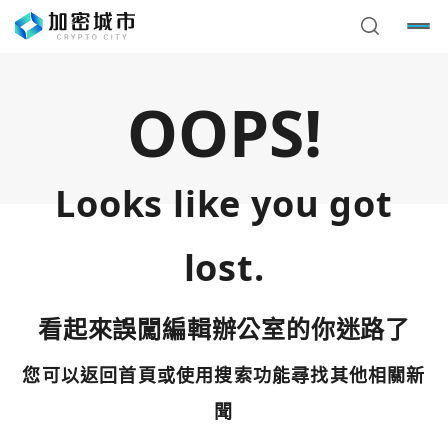
OOPS!
Looks like you got
lost.
看起來誤闖編輯辦公室的你迷路了
您可以返回首頁或使用搜索功能尋找其他相關新
您已閒置5分鐘，請點擊關閉按鈕或空白處，即可回到加密
使用以下帳號繼續
城市
聞
Google