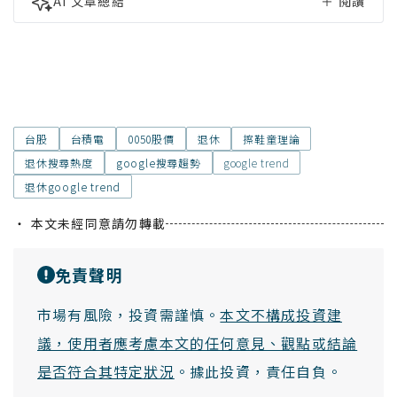
AI 文章總結
＋
閱讀
台股
台積電
0050股價
退休
擦鞋童理論
退休搜尋熱度
google搜尋趨勢
google trend
退休google trend
・ 本文未經同意請勿轉載
免責聲明
市場有風險，投資需謹慎。
本文不構成投資建
議，使用者應考慮本文的任何意見、觀點或結論
是否符合其特定狀況
。據此投資，責任自負。