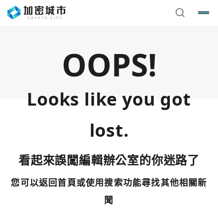
OOPS!
Looks like you got
lost.
看起來誤闖編輯辦公室的你迷路了
您可以返回首頁或使用搜索功能尋找其他相關新
您已閒置5分鐘，請點擊關閉按鈕或空白處，即可回到加密
使用以下帳號繼續
城市
聞
Google