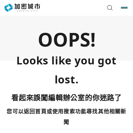
OOPS!
Looks like you got
lost.
看起來誤闖編輯辦公室的你迷路了
您可以返回首頁或使用搜索功能尋找其他相關新
您已閒置5分鐘，請點擊關閉按鈕或空白處，即可回到加密
使用以下帳號繼續
城市
聞
Google