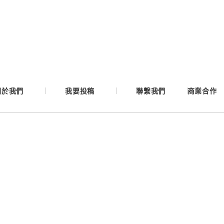
Google
Apple
Email
關於我們
我要投稿
聯繫我們
商業合作
繼續表示您已同意
服務