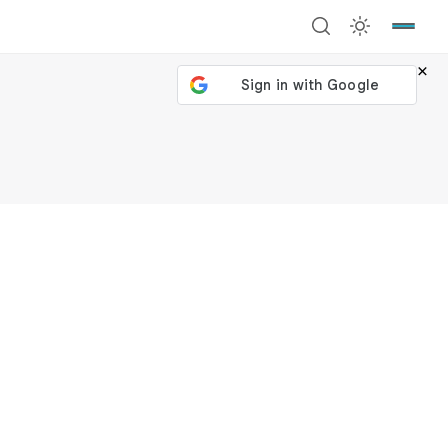
×
號繼續
回到加密城市
關閉