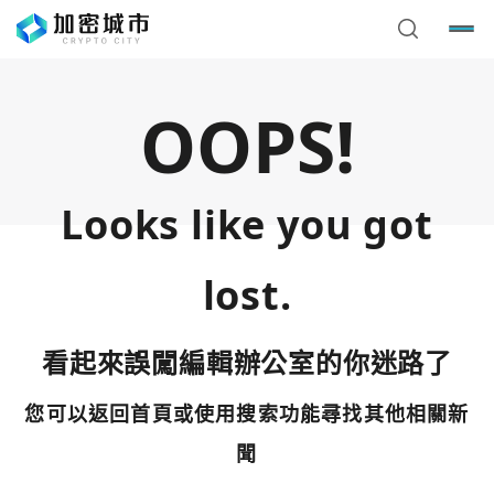
OOPS!
Looks like you got
lost.
看起來誤闖編輯辦公室的你迷路了
您可以返回首頁或使用搜索功能尋找其他相關新
您已閒置5分鐘，請點擊關閉按鈕或空白處，即可回到加密
使用以下帳號繼續
城市
聞
Google