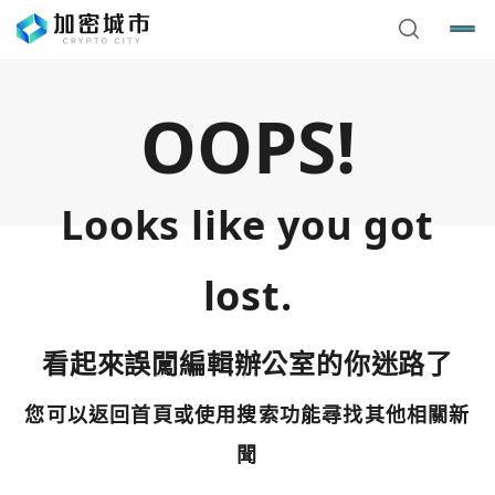
OOPS!
Looks like you got
lost.
看起來誤闖編輯辦公室的你迷路了
您可以返回首頁或使用搜索功能尋找其他相關新
您已閒置5分鐘，請點擊關閉按鈕或空白處，即可回到加密
使用以下帳號繼續
城市
聞
Google