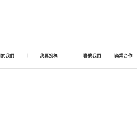
Google
Apple
Email
關於我們
我要投稿
聯繫我們
商業合作
繼續表示您已同意
服務