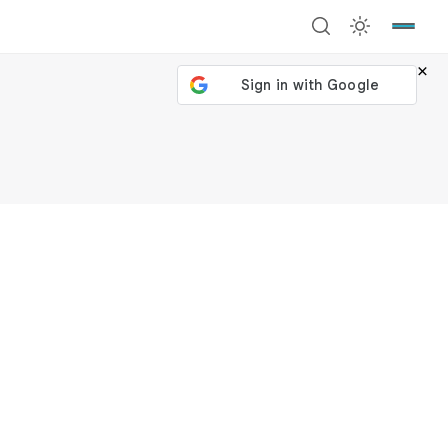
×
號繼續
回到加密城市
關閉