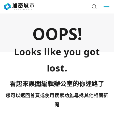
OOPS!
Looks like you got
lost.
看起來誤闖編輯辦公室的你迷路了
您可以返回首頁或使用搜索功能尋找其他相關新
您已閒置5分鐘，請點擊關閉按鈕或空白處，即可回到加密
使用以下帳號繼續
城市
聞
Google