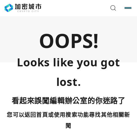
OOPS!
Looks like you got
lost.
看起來誤闖編輯辦公室的你迷路了
您可以返回首頁或使用搜索功能尋找其他相關新
您已閒置5分鐘，請點擊關閉按鈕或空白處，即可回到加密
使用以下帳號繼續
城市
聞
Google