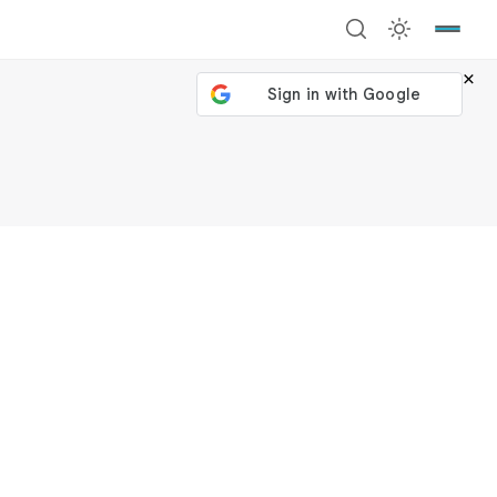
×
號繼續
回到加密城市
關閉