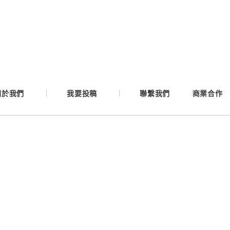
Google
Apple
Email
關於我們
我要投稿
聯繫我們
商業合作
繼續表示您已同意
服務