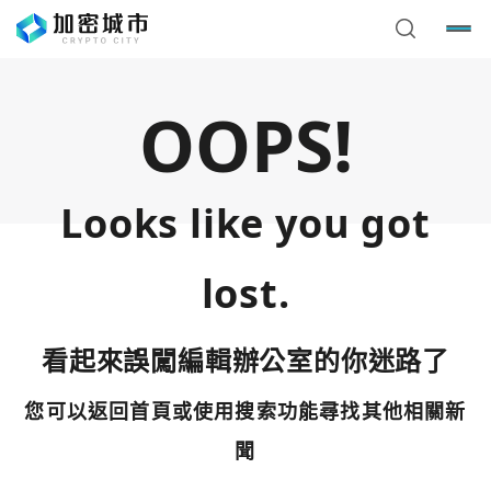
OOPS!
Looks like you got
lost.
看起來誤闖編輯辦公室的你迷路了
您可以返回首頁或使用搜索功能尋找其他相關新
您已閒置5分鐘，請點擊關閉按鈕或空白處，即可回到加密
使用以下帳號繼續
城市
聞
Google