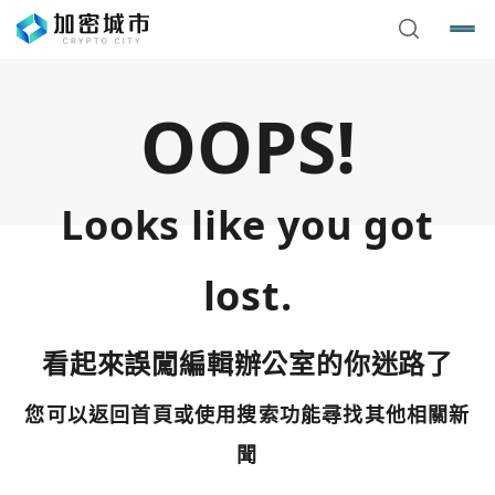
OOPS!
Looks like you got
lost.
看起來誤闖編輯辦公室的你迷路了
您可以返回首頁或使用搜索功能尋找其他相關新
您已閒置5分鐘，請點擊關閉按鈕或空白處，即可回到加密
使用以下帳號繼續
城市
聞
Google