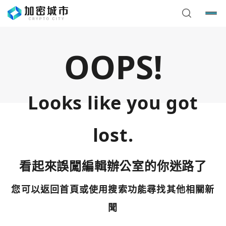
OOPS!
Looks like you got
lost.
看起來誤闖編輯辦公室的你迷路了
您可以返回首頁或使用搜索功能尋找其他相關新
您已閒置5分鐘，請點擊關閉按鈕或空白處，即可回到加密
使用以下帳號繼續
城市
聞
Google