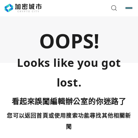
OOPS!
Looks like you got
lost.
看起來誤闖編輯辦公室的你迷路了
您可以返回首頁或使用搜索功能尋找其他相關新
您已閒置5分鐘，請點擊關閉按鈕或空白處，即可回到加密
使用以下帳號繼續
城市
聞
Google