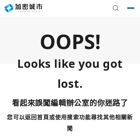
OOPS!
Looks like you got
lost.
看起來誤闖編輯辦公室的你迷路了
您可以返回首頁或使用搜索功能尋找其他相關新
您已閒置5分鐘，請點擊關閉按鈕或空白處，即可回到加密
使用以下帳號繼續
城市
聞
Google