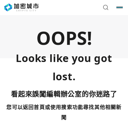
OOPS!
Looks like you got
lost.
看起來誤闖編輯辦公室的你迷路了
您可以返回首頁或使用搜索功能尋找其他相關新
您已閒置5分鐘，請點擊關閉按鈕或空白處，即可回到加密
使用以下帳號繼續
城市
聞
Google