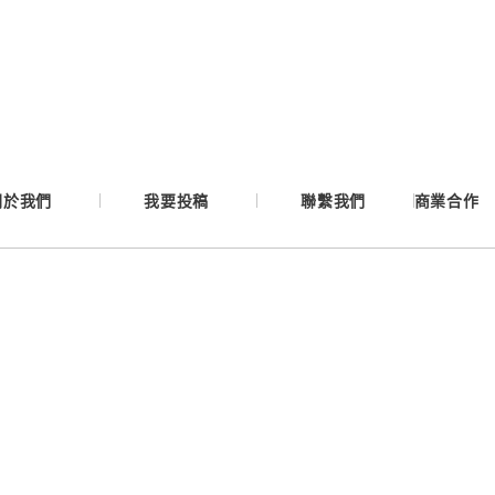
Google
Apple
Email
關於我們
我要投稿
聯繫我們
商業合作
繼續表示您已同意
服務