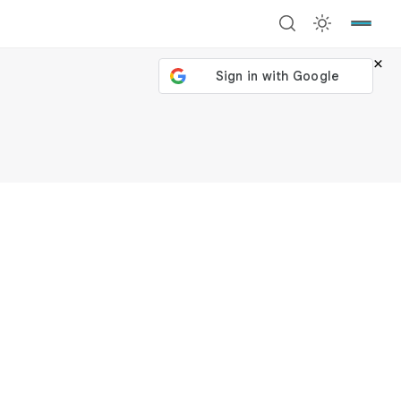
×
號繼續
回到加密城市
關閉