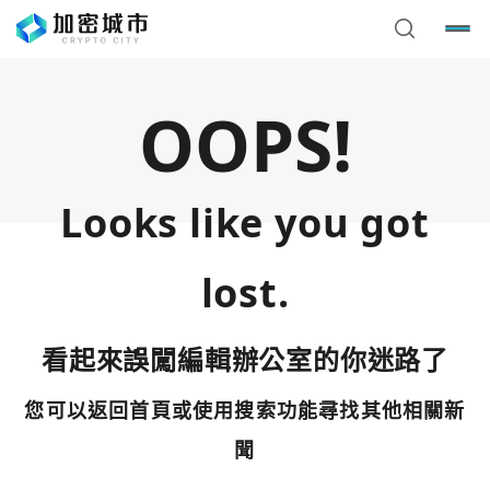
OOPS!
Looks like you got
lost.
看起來誤闖編輯辦公室的你迷路了
您可以返回首頁或使用搜索功能尋找其他相關新
您已閒置5分鐘，請點擊關閉按鈕或空白處，即可回到加密
使用以下帳號繼續
城市
聞
Google