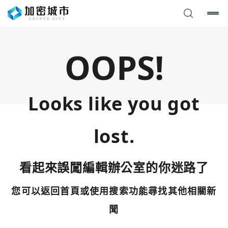
OOPS!
Looks like you got
lost.
看起來誤闖編輯辦公室的你迷路了
您可以返回首頁或使用搜索功能尋找其他相關新
您已閒置5分鐘，請點擊關閉按鈕或空白處，即可回到加密
使用以下帳號繼續
城市
聞
Google