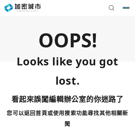
OOPS!
Looks like you got
lost.
看起來誤闖編輯辦公室的你迷路了
您可以返回首頁或使用搜索功能尋找其他相關新
您已閒置5分鐘，請點擊關閉按鈕或空白處，即可回到加密
使用以下帳號繼續
城市
聞
Google