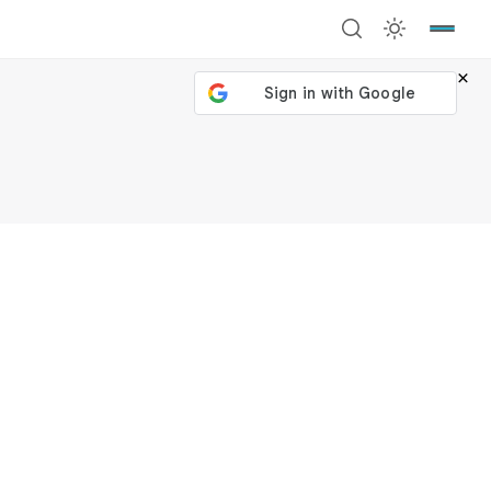
×
號繼續
回到加密城市
關閉