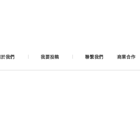
Google
Apple
Email
關於我們
我要投稿
聯繫我們
商業合作
繼續表示您已同意
服務