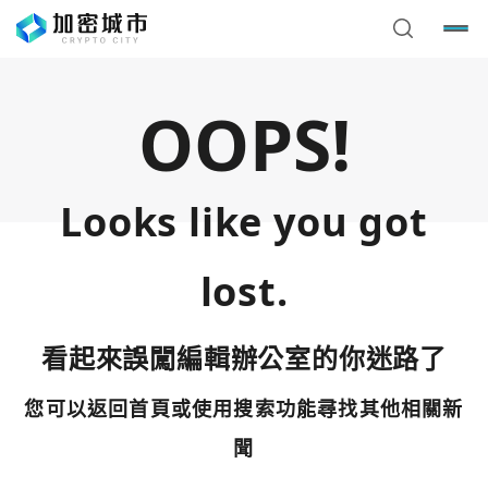
OOPS!
Looks like you got
lost.
看起來誤闖編輯辦公室的你迷路了
您可以返回首頁或使用搜索功能尋找其他相關新
您已閒置5分鐘，請點擊關閉按鈕或空白處，即可回到加密
使用以下帳號繼續
城市
聞
Google