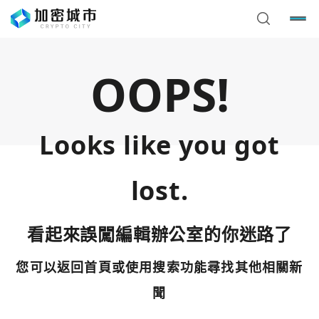
OOPS!
Looks like you got
lost.
看起來誤闖編輯辦公室的你迷路了
您可以返回首頁或使用搜索功能尋找其他相關新
您已閒置5分鐘，請點擊關閉按鈕或空白處，即可回到加密
使用以下帳號繼續
城市
聞
Google