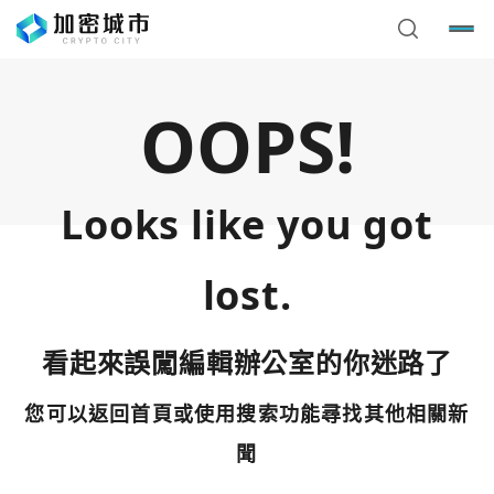
OOPS!
Looks like you got
lost.
看起來誤闖編輯辦公室的你迷路了
您可以返回首頁或使用搜索功能尋找其他相關新
您已閒置5分鐘，請點擊關閉按鈕或空白處，即可回到加密
使用以下帳號繼續
城市
聞
Google