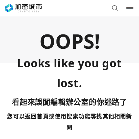
OOPS!
Looks like you got
lost.
看起來誤闖編輯辦公室的你迷路了
您可以返回首頁或使用搜索功能尋找其他相關新
您已閒置5分鐘，請點擊關閉按鈕或空白處，即可回到加密
使用以下帳號繼續
城市
聞
Google