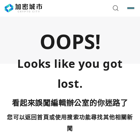
OOPS!
Looks like you got
lost.
看起來誤闖編輯辦公室的你迷路了
您可以返回首頁或使用搜索功能尋找其他相關新
您已閒置5分鐘，請點擊關閉按鈕或空白處，即可回到加密
使用以下帳號繼續
城市
聞
Google