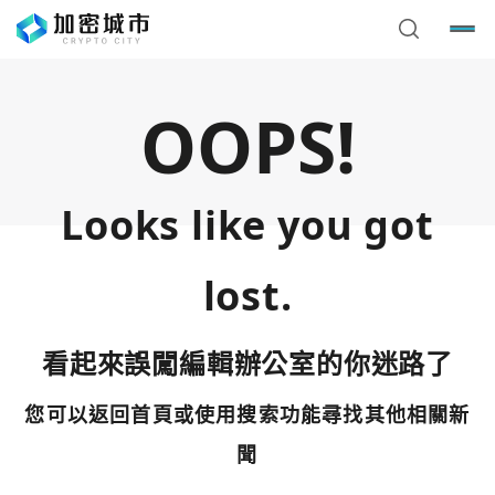
OOPS!
Looks like you got
lost.
看起來誤闖編輯辦公室的你迷路了
您可以返回首頁或使用搜索功能尋找其他相關新
您已閒置5分鐘，請點擊關閉按鈕或空白處，即可回到加密
使用以下帳號繼續
城市
聞
Google