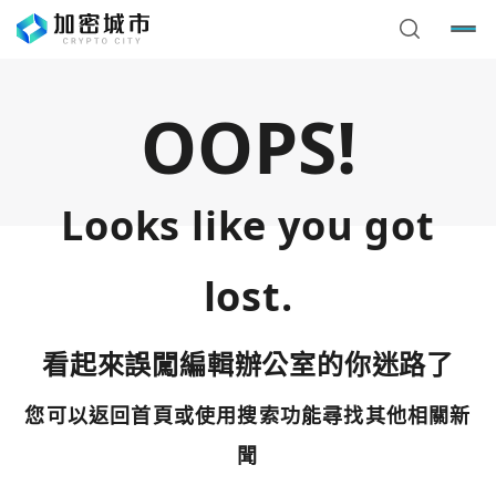
OOPS!
Looks like you got
lost.
看起來誤闖編輯辦公室的你迷路了
您可以返回首頁或使用搜索功能尋找其他相關新
您已閒置5分鐘，請點擊關閉按鈕或空白處，即可回到加密
使用以下帳號繼續
城市
聞
Google