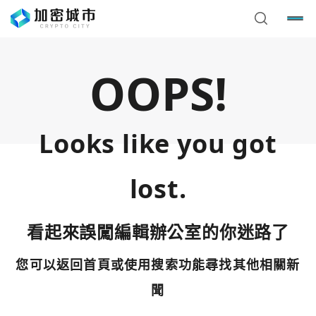
OOPS!
Looks like you got
lost.
看起來誤闖編輯辦公室的你迷路了
您可以返回首頁或使用搜索功能尋找其他相關新
您已閒置5分鐘，請點擊關閉按鈕或空白處，即可回到加密
使用以下帳號繼續
城市
聞
Google