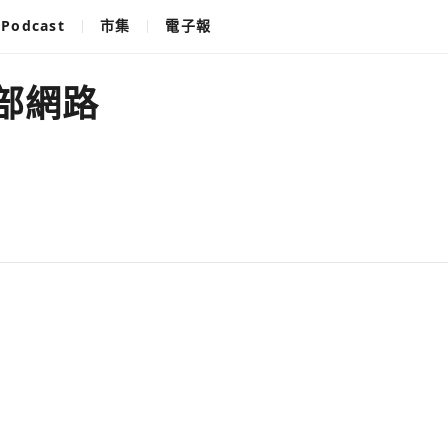
Podcast
市集
電子報
部網路
使用以下帳
您已閒置5分鐘，請點擊關閉按鈕或空白處，即可