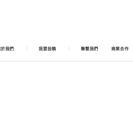
Google
Apple
關於我們
我要投稿
聯繫我們
商業合作
Email
繼續表示您已同意
服務