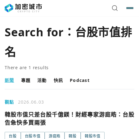
Search for：
台股市值排
名
There are
1
results
新聞
專題
活動
快訊
Podcast
觀點
2026.06.03
您已閒置5分鐘，請點擊關閉按鈕或空白處，即可回到加密
使用以下帳號繼續
韓股市值只差台股千億鎂！財經專家游庭皓：台股
城市
告急快多買兩張
Google
台股
台股市值
游庭皓
韓股
韓股市值