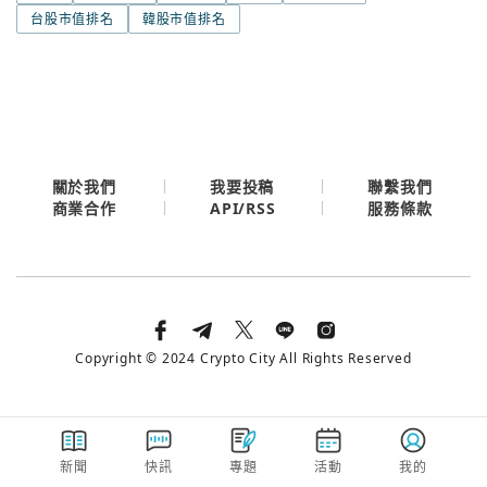
今日熱門
台股市值排名
韓股市值排名
今日熱門
Apple
關閉
Email
繼續表示您已同意
服務條款與隱私政策
關於我們
我要投稿
聯繫我們
API/RSS
商業合作
服務條款
Copyright © 2024 Crypto City All Rights Reserved
新聞
快訊
專題
活動
我的