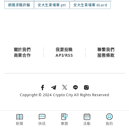
今日熱門
網路求職詐騙
女大生柬埔寨 ptt
女大生柬埔寨 dcard
今日熱門
Apple
關閉
Email
繼續表示您已同意
服務條款與隱私政策
關於我們
我要投稿
聯繫我們
API/RSS
商業合作
服務條款
Copyright © 2024 Crypto City All Rights Reserved
新聞
快訊
專題
活動
我的