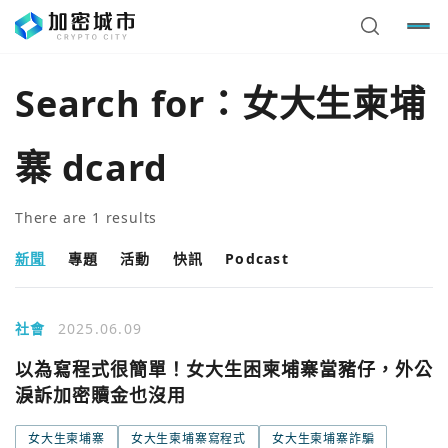
Search for：
女大生柬埔
寨 dcard
There are
1
results
新聞
專題
活動
快訊
Podcast
社會
2025.06.09
您已閒置5分鐘，請點擊關閉按鈕或空白處，即可回到加密
使用以下帳號繼續
以為寫程式很簡單！女大生困柬埔寨當豬仔，外公
城市
淚訴加密贖金也沒用
Google
女大生柬埔寨
女大生柬埔寨寫程式
女大生柬埔寨詐騙