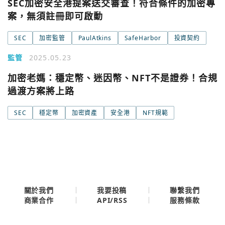
SEC加密安全港提案送交審查！符合條件的加密專
您已閒置5分鐘，請點擊關閉按鈕或空白處，即可回到加密
使用以下帳號繼續
城市
案，無須註冊即可啟動
SEC
加密監管
PaulAtkins
SafeHarbor
投資契約
Google
今日熱門
監管
2025.05.23
今日熱門
Apple
加密老媽：穩定幣、迷因幣、NFT不是證券！合規
過渡方案將上路
關閉
Email
SEC
穩定幣
加密資產
安全港
NFT規範
繼續表示您已同意
服務條款與隱私政策
關於我們
我要投稿
聯繫我們
API/RSS
商業合作
服務條款