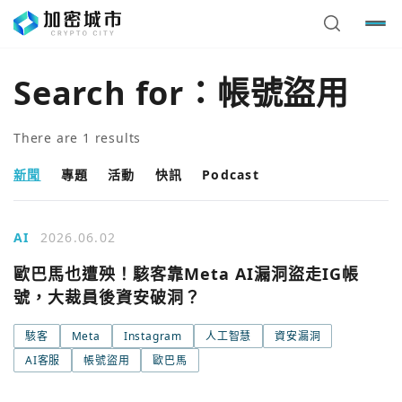
Search for：
帳號盜用
There are
1
results
新聞
專題
活動
快訊
Podcast
AI
2026.06.02
歐巴馬也遭殃！駭客靠Meta AI漏洞盜走IG帳
號，大裁員後資安破洞？
您已閒置5分鐘，請點擊關閉按鈕或空白處，即可回到加密
使用以下帳號繼續
城市
駭客
Meta
Instagram
人工智慧
資安漏洞
AI客服
帳號盜用
歐巴馬
Google