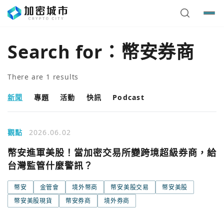
Search for：
幣安券商
There are
1
results
新聞
專題
活動
快訊
Podcast
觀點
2026.06.02
幣安進軍美股！當加密交易所變跨境超級券商，給
台灣監管什麼警訊？
您已閒置5分鐘，請點擊關閉按鈕或空白處，即可回到加密
使用以下帳號繼續
城市
幣安
金管會
境外幣商
幣安美股交易
幣安美股
幣安美股現貨
幣安券商
境外券商
Google