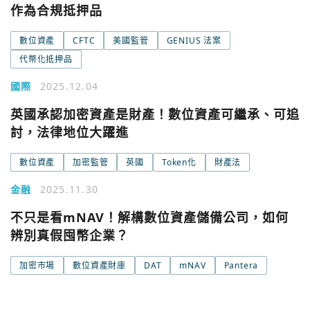
作為合規抵押品
數位資產
CFTC
美國監管
GENIUS 法案
代幣化抵押品
國際
2025.12.04
英國承認加密資產是財產！數位資產可繼承、可追
討，法律地位大躍進
數位資產
加密監管
英國
Token化
財產法
金融
2025.11.30
不只是看mNAV！解構數位資產儲備公司，如何
辨別真假囤幣企業？
加密市場
數位資產財庫
DAT
mNAV
Pantera