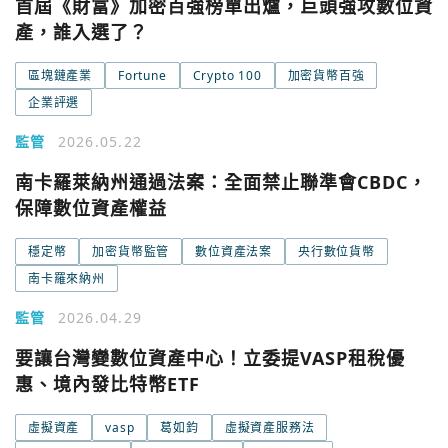
首屆《財富》加密百強榜單出爐，巨頭強攻數位資
產，誰入選了？
區塊鏈產業
Fortune
Crypto 100
加密貨幣百強
企業評選
監管
2026.05.22
南卡羅萊納州通過法案：全面禁止聯準會CBDC，
保障數位資產權益
穩定幣
加密貨幣監管
數位資產法案
央行數位貨幣
南卡羅來納州
監管
2026.04.29
要讓台灣變數位資產中心！立委提VASP租稅優
惠、境內發比特幣ETF
虛擬資產
vasp
葛如鈞
虛擬資產服務法