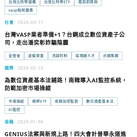
台灣比特幣儲備
台灣比特幣ETF
葛如鈞質詢
vasp租稅優惠
社會
2026.04.17
台灣VASP業者準備+1？台鋼成立數位資產子公
司，走出潘奕彰詐騙陰霾
金管會
虛擬資產
洗錢防制
區塊鏈人才
台鋼集團
國際
2026.02.10
為數位資產基本法鋪路！南韓導入AI監控系統，
防範加密市場操縱
市場操縱
槓桿ETF
南韓加密監管
數位資產基本法
AI監控
您已閒置5分鐘，請點擊關閉按鈕或空白處，即可回到加密
金融
2026.01.06
使用以下帳號繼續
城市
GENIUS法案與新規上路！四大會計普華永道進