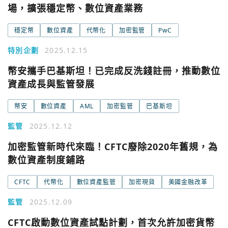
場，擴張穩定幣、數位資產業務
Google
今日熱門
穩定幣
數位資產
代幣化
加密監管
PwC
今日熱門
Apple
特別企劃
2025.12.15
關閉
幣安攜手巴基斯坦！已完成反洗錢註冊，推動數位
Email
資產成長與監管發展
繼續表示您已同意
服務條款與隱私政策
幣安
數位資產
AML
加密監管
巴基斯坦
監管
2025.12.12
加密監管新時代來臨！CFTC廢除2020年舊規，為
數位資產制度鋪路
CFTC
代幣化
數位資產監管
加密現貨
美國金融改革
監管
2025.12.09
CFTC啟動數位資產試點計劃，首次允許加密貨幣