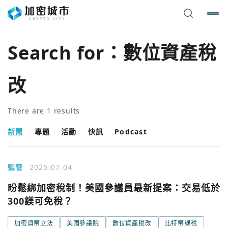
Search for：
數位資產稅
改
There are
1
results
新聞
專題
活動
快訊
Podcast
監管
2025.07.04
您已閒置5分鐘，請點擊關閉按鈕或空白處，即可回到加密
使用以下帳號繼續
盼鬆綁加密稅制！美國參議員最新提案：交易低於
城市
300鎂可免稅？
Google
加密貨幣立法
美國參議院
數位資產稅改
比特幣課稅