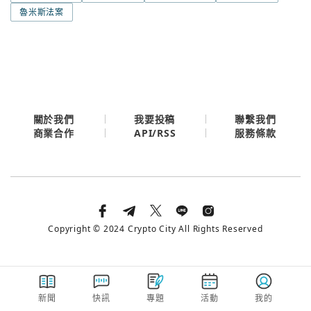
今日熱門
魯米斯法案
今日熱門
Apple
關閉
Email
繼續表示您已同意
服務條款與隱私政策
關於我們
我要投稿
聯繫我們
API/RSS
商業合作
服務條款
Copyright © 2024 Crypto City All Rights Reserved
新聞
快訊
專題
活動
我的