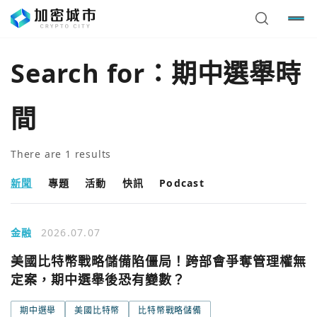
Search for：
期中選舉時
間
There are
1
results
新聞
專題
活動
快訊
Podcast
金融
2026.07.07
您已閒置5分鐘，請點擊關閉按鈕或空白處，即可回到加密
使用以下帳號繼續
美國比特幣戰略儲備陷僵局！跨部會爭奪管理權無
城市
定案，期中選舉後恐有變數？
Google
期中選舉
美國比特幣
比特幣戰略儲備