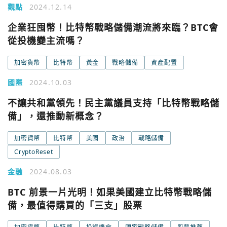
觀點
2024.12.14
您已閒置5分鐘，請點擊關閉按鈕或空白處，即可回到加密
使用以下帳號繼續
城市
企業狂囤幣！比特幣戰略儲備潮流將來臨？BTC會
從投機變主流嗎？
Google
加密貨幣
比特幣
黃金
戰略儲備
資產配置
今日熱門
今日熱門
國際
2024.10.03
Apple
不讓共和黨領先！民主黨議員支持「比特幣戰略儲
關閉
備」，還推動新概念？
Email
加密貨幣
比特幣
美國
政治
戰略儲備
繼續表示您已同意
服務條款與隱私政策
CryptoReset
金融
2024.08.03
BTC 前景一片光明！如果美國建立比特幣戰略儲
備，最值得購買的「三支」股票