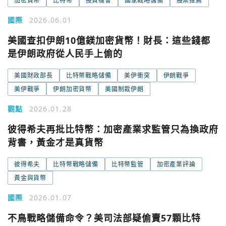
加密貨幣
比特幣
投資機會
國家戰略儲備
股票推薦
國際
2026.06.01
美國查扣伊朗10億鎂加密貨幣！財長：這些錢都
是伊朗政府從人民手上偷的
美國財政部長
比特幣戰略儲備
美伊衝突
伊朗戰爭
美伊戰爭
伊朗加密貨幣
美國制裁伊朗
觀點
2026.01.28
彼得希夫再批比特幣：加密產業求監管只為換政府
背書，黃金才是真貨幣
彼得希夫
比特幣戰略儲備
比特幣監管
加密產業評論
黃金與貨幣
國際
2026.01.07
不鳥戰略儲備命令？美司法部疑偷賣57顆比特