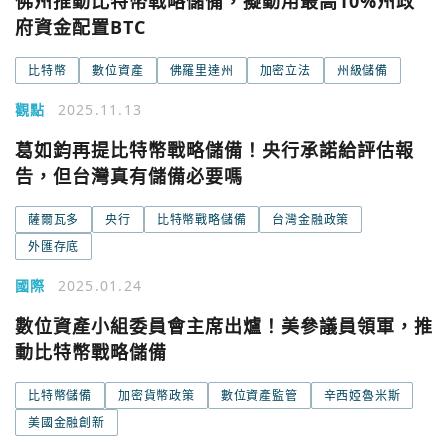
佛州推動比特幣戰略儲備，擬動用最高10%州政
府資金配置BTC
比特幣
數位資產
佛羅里達州
加密立法
州級儲備
觀點
2025.11.13
葛如鈞再提比特幣戰略儲備！央行承諾給評估報
告，但台灣真有儲備必要嗎
薩爾瓦多
央行
比特幣戰略儲備
台灣金融政策
外匯存底
國際
2025.01.24
數位資產小組委員會主席出爐！美參議員領軍，推
動比特幣戰略儲備
比特幣儲備
加密貨幣政策
數位資產監管
辛西婭魯米斯
美國金融創新