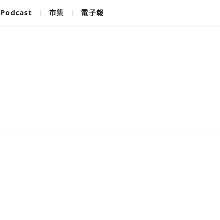
Podcast
市集
電子報
使用以下帳
您已閒置5分鐘，請點擊關閉按鈕或空白處，即可