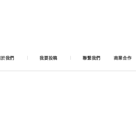
Google
Apple
Email
關於我們
我要投稿
聯繫我們
商業合作
繼續表示您已同意
服務