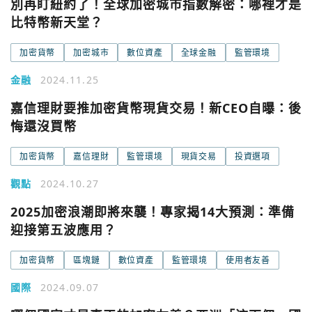
別再盯紐約了！全球加密城市指數解密：哪裡才是
比特幣新天堂？
加密貨幣
加密城市
數位資產
全球金融
監管環境
金融
2024.11.25
嘉信理財要推加密貨幣現貨交易！新CEO自曝：後
您已閒置5分鐘，請點擊關閉按鈕或空白處，即可回到加密
使用以下帳號繼續
城市
悔還沒買幣
加密貨幣
嘉信理財
監管環境
現貨交易
投資選項
Google
今日熱門
觀點
2024.10.27
今日熱門
Apple
2025加密浪潮即將來襲！專家揭14大預測：準備
迎接第五波應用？
關閉
Email
加密貨幣
區塊鏈
數位資產
監管環境
使用者友善
國際
2024.09.07
繼續表示您已同意
服務條款與隱私政策