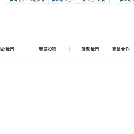
Google
Apple
關於我們
我要投稿
聯繫我們
商業合作
Email
繼續表示您已同意
服務