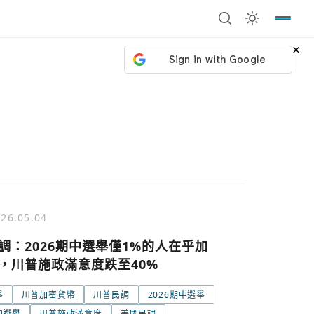
×
26.05.04
調：2026期中選舉僅1%的人在乎加
，川普施政滿意度跌至40%
舉
川普加密貨幣
川普民調
2026期中選舉
號繼續
回到加密城市
關閉
中選舉
川普施政滿意度
美國民調