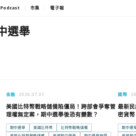
Podcast
市集
電子報
中選舉
金融
2026.07.07
國際
20
、
美國比特幣戰略儲備陷僵局！跨部會爭奪管
最新民
理權無定案，期中選舉後恐有變數？
密貨幣
期中選舉
美國比特幣
比特幣戰略儲備
期中選
使用以下帳
您已閒置5分鐘，請點擊關閉按鈕或空白處，即可
美國比特幣戰略儲備
美國期中選舉
期中選舉時間
美國期