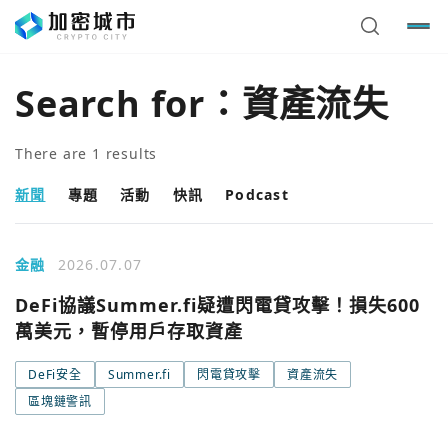
Search for：
資產流失
There are
1
results
新聞
專題
活動
快訊
Podcast
金融
2026.07.07
DeFi協議Summer.fi疑遭閃電貸攻擊！損失600
萬美元，暫停用戶存取資產
您已閒置5分鐘，請點擊關閉按鈕或空白處，即可回到加密
使用以下帳號繼續
城市
DeFi安全
Summer.fi
閃電貸攻擊
資產流失
區塊鏈警訊
Google